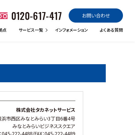
0120-617-417
お問い合わせ
拠点
サービス一覧
インフォメーション
よくある質問
販売
買取
定額リース
リースバック
レンタル
トラックランド販売
バスランド
トレーラーランド
ローンdeスグのり
楽のりパック
あんしん車検パック
トラックランド買取
買取マックス
サブスクdeスグノリ
CASHdeスグノリ
ランドレンタカー
トラックQQサービス
災害QQサービス
はたらくクルマ館
株式会社タカネットサービス
浜市西区みなとみらい3丁目6番4号
みなとみらいビジネススクエア
：045-222-4488/FAX：045-222-4489