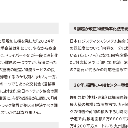
９割超が改正物流効率化法を認
上限規制に端を発した「２０２４年
日本ロジスティクスシステム協会（
大手企業は別にして、少なからぬ企
の認知度について「内容を十分に理
題は、ドライバー不足が一段と深刻化
いる」（５１・７％）となり、回答
ない課題の一つですが、解決に当た
た。対応状況では「既に対応済」（６・
ス重視の経営、物流サービスの良
の７割弱が何らかの対応を進めて
帰着するのかも知れません。一方、
事の一つでもあった交付金（運輸事
２８年、福岡に中継センター稼
によれば、全日本トラック協会の新
佐川急便（本社・京都）は福岡県
筆頭に、与野党議員が出席して「制
最大級の規模となる施設で、九州
。トラック業界が抱える解決すべき課
クの待機や荷物の積み下ろし時間
していかねばなりません。
予定です。敷地面積６万６８００平
万４２００平方メートルで、九州島