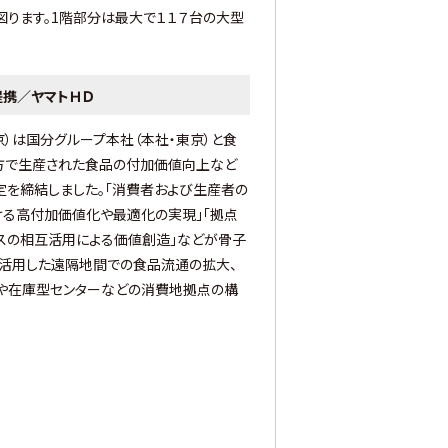
図ります。1階部分は最大で１１７台の大型
携／ヤマトＨＤ
京）は国分グループ本社（本社・東京）と食
方で生産された食品の付加価値向上など
定を締結しました。「消費者および生産者の
ける高付加価値化や最適化の実現」「拠点
ースの相互活用による価値創造」などが骨子
を活用した遠隔地間での食品流通の拡大、
や在庫型センターなどの消費地拠点の構