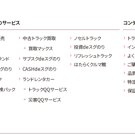
のサービス
コン
販売
中古トラック買取
ノセルトラック
ト
投資deスグのり
イ
買取マックス
リフレッシュトラック
よ
ランド
サブスクdeスグのり
はたらくクルマ館
ご
スグのり
CASHdeスグのり
品
ク
ランドレンタカー
特
検パック
トラックQQサービス
保
災害QQサービス