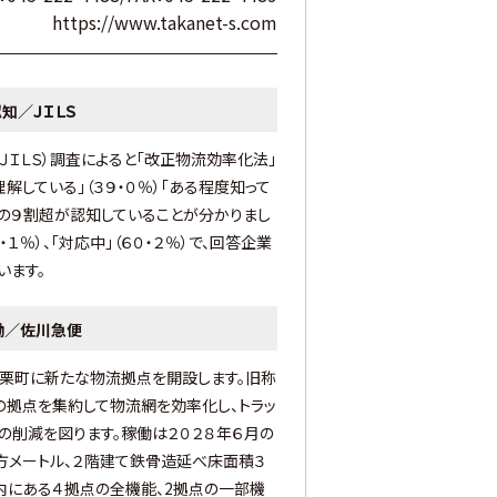
https://www.takanet-s.com
知／ＪＩＬＳ
ＪＩＬＳ）調査によると「改正物流効率化法」
解している」（３９・０％）「ある程度知って
企業の９割超が認知していることが分かりまし
１％）、「対応中」（６０・２％）で、回答企業
います。
働／佐川急便
篠栗町に新たな物流拠点を開設します。旧称
の拠点を集約して物流網を効率化し、トラッ
の削減を図ります。稼働は２０２８年６月の
方メートル、２階建て鉄骨造延べ床面積３
内にある４拠点の全機能、2拠点の一部機