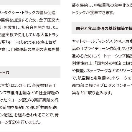
能を集約し、中継業務の効率化を
・タクシー・トラックの普及促進
トラックが接車できます。
の整備を加速するため、金子国交大
」を設置し、初会合を開きました。
国分と食品流通の基盤構築で提
実証実験で使用している大型トラッ
ヤマトホールディングス（本社・東
車「ｅ－Ｐaｌｅｔｔｅ」を各１台が
品のサプライチェーン強靭化や地
視察し、自動運転の早期の実現を誓
進めるためにパートナーシップ協
利便性向上」「国内外の物流にお
や機能、ネットワークなどのリソ
ーＨＤ
で、航空機と宅急便ネットワーク
大垣市）はこのほど、奈良県野迫川
都市部におけるプロセスセンター
流インフラ維持困難などの社会課題の
築などに取り組みます。
向けたドローン配送の実証実験を行
の荷物を集約して運ぶ「共同配送」
ン配送」を組み合わせることで、発
ーン配送を行いました。