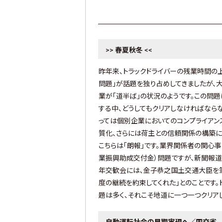
春夏秋冬
>>
<<
昨年来、トラックドライバーの残業時間の
問題」が話題を独り占めしてきましたが、
業が「道半ば」の状況のようです。この問
する中、どうしてもクリアしなければなら
っては個別企業においてのコンプライアン
質化、さらには荷主との信頼関係の構築に
こちらは「朗報」です。業界関係者の関心
業振興助成交付金）問題ですが、新聞報道
年交歓会には、金子恭之国土交通大臣を
度の継続を約束してくれた」とのことです
題は多く、それこそ地道に一つ一つクリア
自動運転社会の早期実現へ／国交省