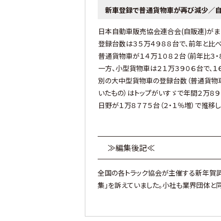
新車登録で普通貨物車が再び減少／
日本自動車販売協会連合会(自販連)がま
登録台数は３５万４９８８台で、前年と比べ
普通貨物車が１４万１０８２台（前年比３・
一方、小型貨物車は２１万３９０６台で、１
別の大中型貨物車の登録台数（普通貨物
いたもの）はトップがいすゞで年間２万８９９
日野が１万８７７５台（２・１％増）で推移し
≫編集後記≪
全国の各トラック協会が主催する新年賀詞
集」を訴えていました。小社も業界団体と同