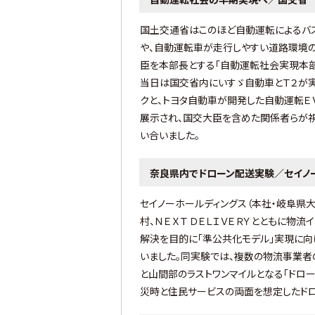
国土交通省はこのほど自動運転によるバス
や、自動運転車が走行しやすい道路環境
臣を本部長とする「自動運転社会実現本部
当日は国交省内にいすゞ自動車とＴ２が
クと、トヨタ自動車が開発した自動運転ＥＶ
展示され、国交大臣を含めた関係者らが
い合いました。
奈良県内でドローン配送実験／セイノ
セイノーホールディングス（本社・岐阜県
村、ＮＥＸＴ ＤＥＬＩＶＥＲＹとともに物
解決を目的に「準公共化モデル」実現に
いました。同実験では、複数の物流事業者
と山間部のラストワンマイルとなる「ドロー
災時と住民サービスの両面を想定したドロ