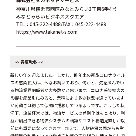
株式会社タカネットサービス
神奈川県横浜市西区みなとみらい3丁目6番4号
みなとみらいビジネススクエア
TEL：045-222-4488/FAX：045-222-4489
https://www.takanet-s.com
春夏秋冬
>>
<<
新しい年を迎えました。しかし、昨年来の新型コロナウイル
スの感染拡大は、今なお続いており、何かと、気を揉んでい
る物流業界関係者が大多数かと思います。コロナ感染拡大の
影響を産業別にみると、業種により多少状況は違っています
が荷動きは総じて低調に推移しているようです。こうした状
況下、企業経営では、物流サービスの差別化はもとより、利
益が創出できる物流システムの構築やコスト構造見直しが以
前にも重要になってきます。加えて、人材確保の面からも労
働環境の改善といった働き方改革の取り組みも待ったなしで