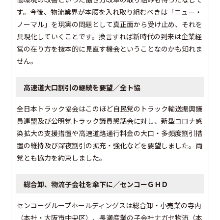
す。今後、物流業界が本腰を入れ取り組むべきは「ニュー・
ノーマル」を現実の問題として真正面から受け止め、それを
具現化していくことです。換言すれば新時代の到来は企業経
営の在り方を抜本的に見直す機会ということなのかも知れま
せん。
高速道大口割引の継続を要望／全ト協
全日本トラック協会はこのほど自民党のトラック輸送振興議
員連盟及び公明党トラック議員懇話会に対し、新型コロナ感
染拡大の支援措置や高速道路通行料金の大口・多頻度割引措
置の維持及び深夜割引の拡充・強化などを要望しました。両
党とも協力を約束しました。
総合卸、物流子会社を傘下に／センコーＧＨＤ
センコーグループホールディングスは総合卸・小売業の寺内
（本社・大阪市中央区）、長瀬産業の子会社ナガセ物流（本