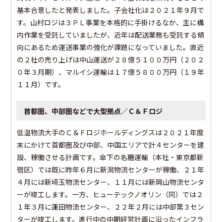
基本合意したと発表しました。子会社化は２０２１年９月で
す。山村ロジは３ＰＬ事業を本格的に手掛けるなか、主に構
内作業を受託していましたが、近年は配送業務も受託する傾
向にあるため運送事業の強化が課題になっていました。直近
の２社の売り上げは中山運送が２８億５１００万円（２０２
０年３月期）、マルイシ運輸は１７億５８００万円（１９年
１１月）です。
首都圏、中部圏などで大型拠点／Ｃ＆Ｆロジ
低温物流大手のＣ＆Ｆロジホールディングスは２０２１年度
末にかけて首都圏及び中部、中国エリアで計４センターを建
設、稼働させる計画です。傘下の名糖運輸（本社・東京都新
宿区）では既に昨年６月に新潟物流センターが稼働、２１年
４月には新埼玉物流センター、１１月には新岡山物流センタ
ーが竣工します。一方、ヒューテックノオリン（同）では２
１年３月に蓮田物流センター、２２年２月には中部第３セン
ターが竣工します。進行中の中期経営計画に沿ったインフラ