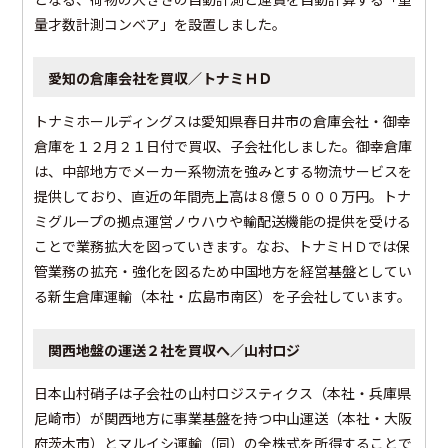
量才数計測コンベア」を設置しました。
愛知の倉庫会社を買収／トナミＨＤ
トナミホールディングスは愛知県春日井市の倉庫会社・御幸
倉庫を１２月２１日付で買収、子会社化しました。御幸倉庫
は、中部地方でメーカー系物流を強みとする物流サービスを
提供しており、直近の年間売上高は８億５０００万円。トナ
ミグループの拠点運営ノウハウや輸配送機能の提供を受ける
ことで業務拡大を図っていきます。なお、トナミＨＤでは保
管業務の拡充・強化を図るため中国地方を経営基盤としてい
る新生倉庫運輸（本社・広島市南区）を子会社しています。
関西地盤の運送２社を買収へ／山村ロジ
日本山村硝子は子会社の山村ロジスティクス（本社・兵庫県
尼崎市）が関西地方に事業基盤を持つ中山運送（本社・大阪
府茨木市）とマルイシ運輸（同）の全株式を所得することで