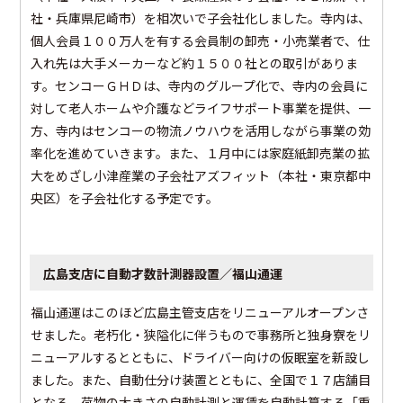
社・兵庫県尼崎市）を相次いで子会社化しました。寺内は、
個人会員１００万人を有する会員制の卸売・小売業者で、仕
入れ先は大手メーカーなど約１５００社との取引がありま
す。センコーＧＨＤは、寺内のグループ化で、寺内の会員に
対して老人ホームや介護などライフサポート事業を提供、一
方、寺内はセンコーの物流ノウハウを活用しながら事業の効
率化を進めていきます。また、１月中には家庭紙卸売業の拡
大をめざし小津産業の子会社アズフィット（本社・東京都中
央区）を子会社化する予定です。
広島支店に自動才数計測器設置／福山通運
福山通運はこのほど広島主管支店をリニューアルオープンさ
せました。老朽化・狭隘化に伴うもので事務所と独身寮をリ
ニューアルするとともに、ドライバー向けの仮眠室を新設し
ました。また、自動仕分け装置とともに、全国で１７店舗目
となる、荷物の大きさの自動計測と運賃を自動計算する「重