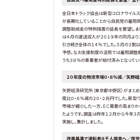
全日本トラック協会は新型コロナウイル
が長期化していることから自民党の雇用
調整助成金の特例措置の延長を要望しまし
は４月の運送収入が２０１９年の同月より
引き続き全体の１４％でした。５月の２割
予想。なお支援制度の活用では雇用調整
うち３８％の事業者が給付済みとなっていま
２０年度の物流市場０・８％減／矢野経
矢野経済研究所（東京都中野区）がまと
度比０・８％減の２０・２兆円でした。新
市場が縮小した一方、ＥＣ需要の高まりか
たようです。調査は昨年１２月から今年３
実施し、集計しました。
改善基準で運転者８千人調査へ／厚労