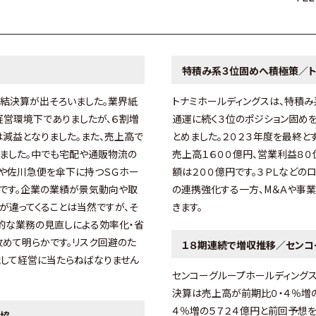
特積み系３位固めへ積極策／ト
結決算が出そろいました。業界紙
トナミホールディングスは、特積み
経営環境下でありましたが、６割増
通運に続く３位のポジション固め
は減益となりました。また、売上高で
とめました。２０２３年度を最終と
ました。中でも宅配や通販物流の
売上高１６００億円、営業利益８
スや佐川急便を傘下に持つＳＧホー
額は２００億円です。３ＰＬなどの
です。企業の業績が景気動向や取
の連携強化する一方、М＆Ａや事
が違ってくることは当然ですが、そ
きます。
常的な業務の見直しによる効率化・省
改めて明らかです。リスク回避のた
１８期連続で増収推移／センコ
識して経営に当たらねばなりません
センコーグループホールディングス
決算は売上高が前期比０・４％増
４％増の５７２４億円と前回予想を
ト協