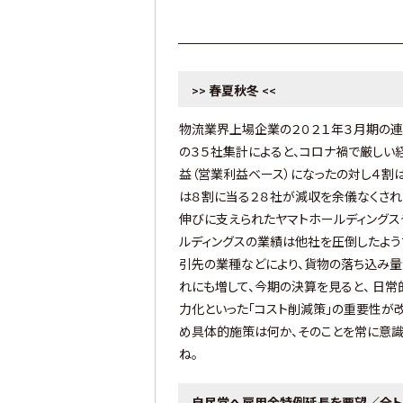
春夏秋冬
>>
<<
物流業界上場企業の２０２１年３月期の連
の３５社集計によると、コロナ禍で厳しい
益（営業利益ベース）になったの対し４割
は８割に当る２８社が減収を余儀なくされ
伸びに支えられたヤマトホールディング
ルディングスの業績は他社を圧倒したよう
引先の業種などにより、貨物の落ち込み量
れにも増して、今期の決算を見ると、 日
力化といった「コスト削減策」の重要性が
め具体的施策は何か、そのことを常に意
ね。
自民党へ雇用金特例延長を要望／全