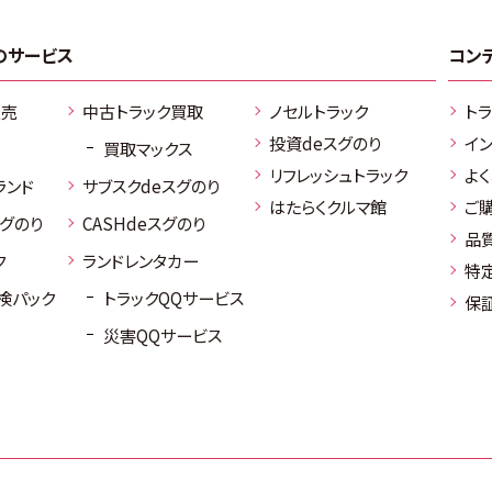
のサービス
コン
販売
中古トラック買取
ノセルトラック
ト
投資deスグのり
イ
買取マックス
リフレッシュトラック
よ
ランド
サブスクdeスグのり
はたらくクルマ館
ご
スグのり
CASHdeスグのり
品
ク
ランドレンタカー
特
検パック
トラックQQサービス
保
災害QQサービス