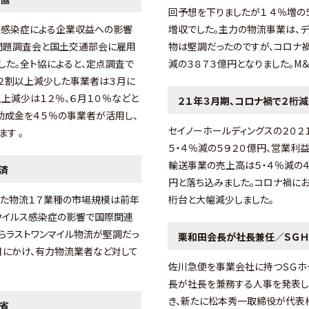
回予想を下りましたが１ ４％増の
ス感染症による企業収益への影響
増収でした。主力の物流事業は、デ
問題調査会と国土交通部会に雇用
物は堅調だったのですが、コロナ禍
た。全ト協によると、定点調査で
減の３８７３億円となりました。М
２割以上減少した事業者は３月に
以上減少は１２％、６月１０％などと
２１年３月期、コロナ禍で２桁
助成金を４５％の事業者が活用し、
セイノーホールディングスの２０
す 。
５・４％減の５９２０億円、営業利益
輸送事業の売上高は５・４％減の４
済
円と落ち込みました。コロナ禍に
めた物流１７業種の市場規模は前年
桁台と大幅減少しました。
型ウイルス感染症の影響で国際関連
らラストワンマイル物流が堅調だっ
栗和田会長が社長兼任／ＳＧＨ
月にかけ、有力物流業者など対して
佐川急便を事業会社に持つＳＧホ
長が社長を兼務する人事を発表し
き、新たに松本秀一取締役が代表権
省