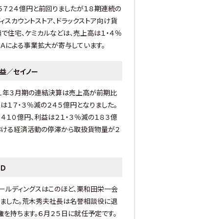
５７２４億円と前回りましたが１８期連続の
ィスカウントストア、ドラックストア向け貨
で住宅、ケミカルなどは、売上高は１・４％
＆Ａによる事業拡大が寄与しています。
減益／セイノー
２１年３月期の連結決算は売上高が前期比
は１７・３％減の２４５億円となりました。
４１０億円、利益は２１・３％減の１８３億
おける経済活動の停滞から取扱貨物量が２
Ｄ
ールディングスはこのほど、栗和田栄一会
ました。荒木秀夫社長は名誉相談役に退
を持ちます。６月２５日に就任予定です。