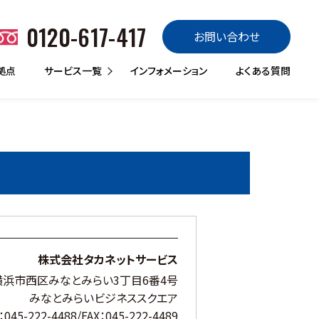
0120-617-417
お問い合わせ
拠点
サービス一覧
インフォメーション
よくある質問
販売
買取
定額リース
リースバック
レンタル
トラックランド販売
バスランド
トレーラーランド
ローンdeスグのり
楽のりパック
あんしん車検パック
トラックランド買取
買取マックス
サブスクdeスグノリ
CASHdeスグノリ
ランドレンタカー
トラックQQサービス
災害QQサービス
はたらくクルマ館
株式会社タカネットサービス
浜市西区みなとみらい3丁目6番4号
みなとみらいビジネススクエア
：045-222-4488/FAX：045-222-4489