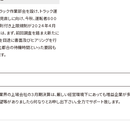
ラック作業部会を設け、トラック運
直しに向け、今秋、運転者８００
則付き上限規制が２０２４年４月
は、まず、前回調査を踏まえ新たに
を目途に書面及びヒアリングを行
主都合の待機時間といった要因も
す。
運業界の上場会社の３月期決算は、厳しい経営環境下にあっても増益企業が多
望等がありましたら何なりとお申し出下さい。全力でサポート致します。