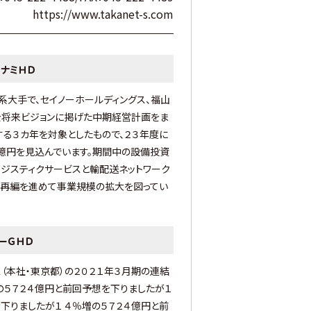
https://www.takanet-s.com
ナミＨＤ
系大手で、セイノーホールディングス、福山
を将来ビジョンに掲げた中期経営計画をま
する３カ年を対象としたもので、２３年度に
０億円を見込んでいます。期間中の設備投資
ロジスティクサービスと輸配送ネットワーク
業再編を進めて事業規模の拡大を図ってい
ーＧＨＤ
（本社・東京都）の２０２１年３月期の連結
の５７２４億円と前回予想を下りましたが１
下りましたが１ ４％増の５７２４億円と前