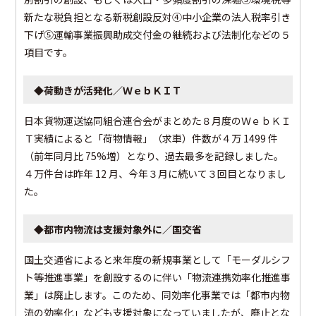
新たな税負担となる新税創設反対④中小企業の法人税率引き
下げ⑤運輸事業振興助成交付金の継続および法制化――などの５
項目です。
◆荷動きが活発化／ＷｅｂＫＩＴ
日本貨物運送協同組合連合会がまとめた８月度のＷｅｂＫＩ
Ｔ実績によると「荷物情報」（求車）件数が４万 1499 件
（前年同月比 75%増）となり、過去最多を記録しました。
４万件台は昨年 12 月、今年３月に続いて３回目となりまし
た。
◆都市内物流は支援対象外に／国交省
国土交通省によると来年度の新規事業として「モーダルシフ
ト等推進事業」を創設するのに伴い「物流連携効率化推進事
業」は廃止します。このため、同効率化事業では「都市内物
流の効率化」なども支援対象になっていましたが、廃止とな