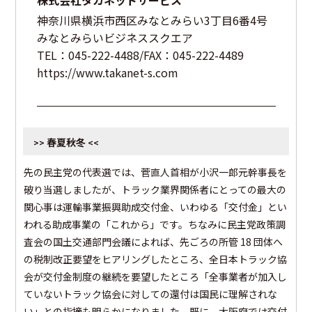
株式会社タカネットサービス
神奈川県横浜市西区みなとみらい3丁目6番4号
みなとみらいビジネススクエア
TEL：045-222-4488/FAX：045-222-4489
https://www.takanet-s.com
春夏秋冬
>>
<<
先の民主党の代表選では、菅直人首相が小沢一郎元幹事長を
破り当選しましたが、トラック業界関係者にとっての最大の
関心事は運輸事業振興助成交付金、いわゆる「交付金」とい
われる助成事業の「これから」です。ちなみに民主党政策調
査会の国土交通部門会議によれば、先ごろの所管 18 団体へ
の税制改正要望をヒアリングしたところ、全日本トラック協
会が交付金制度の継続を要望したところ「全事業者が加入し
ていないトラック協会に対しての還付は国民に理解されな
い」との指摘も明らかになりました。既に、大阪府では交付