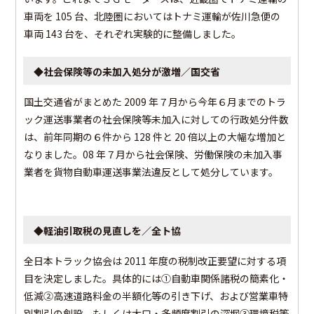
車両を 105 台、北陸圏においてはトナミ運輸が佐川急便の
車両 143 台を、それぞれ実験的に整備しました。
◆社会保険等の未加入処分が激増／国交省
国土交通省がまとめた 2009 年７月から今年６月までのトラ
ック運送事業者の社会保険等未加入に対しての行政処分件数
は、前年同期の６件から 128 件と 20 倍以上の大幅な増加と
なりました。08 年７月から社会保険、労働保険の未加入事
業者を貨物自動車運送事業法違反として処分しています。
◆軽油引取税の見直しを／全ト協
全日本トラック協会は 2011 年度の税制改正要望に対する項
目を決定しました。具体的には①自動車関係諸税の簡素化・
低減②高速道路料金の半額化等の引き下げ、および営業車特
別割引の創設、もしくは大口・多頻度割引の深堀③環境税等