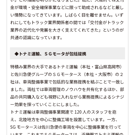
金が環境・安全確保事業などに限って助成されるなどと厳し
い情勢になってきています。しばらく目を離せません。いず
れにしてもトラック業界関係者の間では「交付金がトラック
業界の近代化や発展を大きく支えてくれてきた」というのが
共通の認識になっています。
◆トナミ運輸、ＳＧモータが包括提携
特積み業界の大手であるトナミ運輸（本社・富山県高岡市）
と佐川急便グループのＳＧモータース（本社・大阪市）の２
社は、車両整備事業で包括的な業務提携を結ぶことで一致し
ました。両社では車両管理のノウハウを共有化するほか、部
品の共同購入なども視野に入れながら業務提携によるシナジ
ー効果を探っていくことにしました。
トナミ運輸は車両整備事業関連で 120 人のスタッフを抱
え、北陸地方を中心に整備工場を設置しています。一方、
SG モータースは佐川急便の車両を中心に整備事業を行って
います。これまでＳＧモータースは、近畿圏でトナミ運輸の