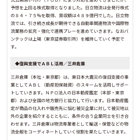
予想を上回る株式取得となりました。日立物流は全発行株式
の８４・７５%を取得、買収額は４８９億円でした。日立物
流では、引き続き成長が期待できる自動車関連物流や国際物
流業務の拡充・強化で連携プレーを進めていきます。なおバ
ンテックは上場（東京証券取引所）を維持していく予定で
す。
◆復興支援でＡＢＬ活用／三井倉庫
三井倉庫（本社・東京都）は、東日本大震災の復旧支援の事
業としてＡＢＬ（動産担保融資）のスキームを活用しサポー
トしていきます。ＮＰＯ法人の日本動産鑑定（本部・東京
都）および全国の地方銀行と協力して行います。日本動産鑑
定が商品の仕入れや販売先に悩む被災企業に対して被災地以
外の企業を紹介するとともに、条件の合う企業同士を引き合
わせます。三井倉庫は物流専業者として輸送・保管などの物
流全般をコーディネートしていく役割を果たしていきます。