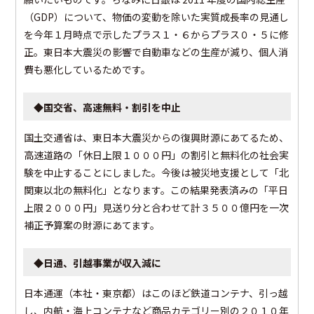
（GDP）について、物価の変動を除いた実質成長率の見通し
を今年１月時点で示したプラス１・６からプラス０・５に修
正。東日本大震災の影響で自動車などの生産が減り、個人消
費も悪化しているためです。
◆国交省、高速無料・割引を中止
国土交通省は、東日本大震災からの復興財源にあてるため、
高速道路の「休日上限１０００円」の割引と無料化の社会実
験を中止することにしました。今後は被災地支援として「北
関東以北の無料化」となります。この結果発表済みの「平日
上限２０００円」見送り分と合わせて計３５００億円を一次
補正予算案の財源にあてます。
◆日通、引越事業が収入減に
日本通運（本社・東京都）はこのほど鉄道コンテナ、引っ越
し、内航・海上コンテナなど商品カテゴリー別の２０１０年