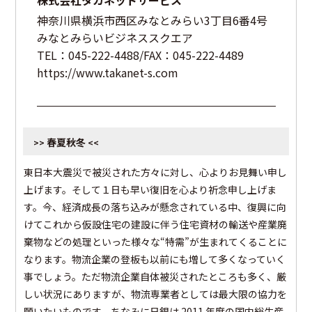
株式会社タカネットサービス
神奈川県横浜市西区みなとみらい3丁目6番4号
みなとみらいビジネススクエア
TEL：045-222-4488/FAX：045-222-4489
https://www.takanet-s.com
春夏秋冬
>>
<<
東日本大震災で被災された方々に対し、心よりお見舞い申し
上げます。そして１日も早い復旧を心より祈念申し上げま
す。今、経済成長の落ち込みが懸念されている中、復興に向
けてこれから仮設住宅の建設に伴う住宅資材の輸送や産業廃
棄物などの処理といった様々な“特需”が生まれてくることに
なります。物流企業の登板も以前にも増して多くなっていく
事でしょう。ただ物流企業自体被災されたところも多く、厳
しい状況にありますが、物流専業者としては最大限の協力を
願いたいものです。ちなみに日銀は 2011 年度の国内総生産