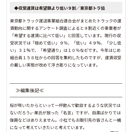
◆収受運賃は希望額より低い９割／東京都トラ協
東京都トラック運送事業組合連合会がまとめたトラックの運
賃動向に関するアンケート調査によると９割近くの事業者が
「希望する運賃に比べて低い」と回答しています。現行の収
受状況では「極めて低い」９％、「低い」４９%、「少し低
い」３１%で、「希望通り」は１０％――などです。今年はじめ
組合員１５８社からの回答を集約したものですが、運賃収受
の厳しい実態が改めて浮き彫りになっています。
≫編集後記≪
桜が咲いたからといって一杯飲んで歓談するような状況では
ないだろう――。某氏が放った「名言」ですが、自粛ばかりでは
復興などはありえません。小社でもお取引先の皆さんと一緒
になって考えていきたいと考えています。