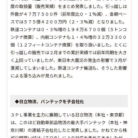
度の取扱量（販売実績）をまとめ発表しました。引っ越しは
件数が４７万７５００件（前年度比０・１%減）、金額ベー
スでは５７５億４２００万円（２・３%減）となりました。
鉄道コンテナは０・３%増の１９４万６７００個（５トンコ
ンテナ換算）、内航コンテナも１・４%増の３２万３３００
個（１２フィートコンテナ換算）を取り扱いました。とくに
引っ越しの販売では２月までの累計実績では前年同期を大き
く上回っていましたが、東日本大震災の発生の影響で３月が
激減してしまいました。鉄道コンテナ輸送も、そうした影響
による落ち込みが見られました。
◆日立物流、バンテックを子会社化
３ＰＬ事業を主力に展開している日立物流（本社・東京都）
は、このほど自動車部品物流の最大手バンテック（本社・神
奈川県）の連結子会社化したと発表しました。かねてから株
式公開買い付け（ＴＯＢ）により対応を進めてきましたが、