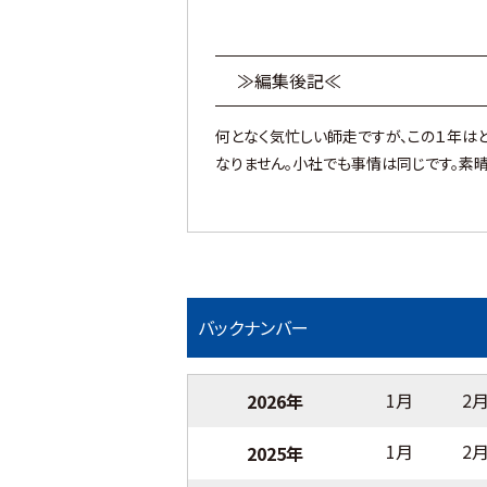
≫編集後記≪
何となく気忙しい師走ですが、この１年はど
なりません。小社でも事情は同じです。素晴
バックナンバー
1月
2
2026年
1月
2
2025年