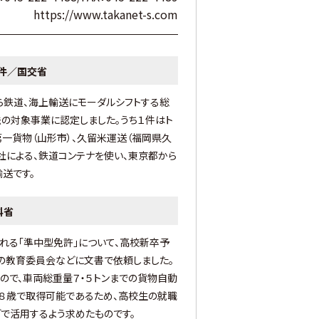
https://www.takanet-s.com
件／国交省
ら鉄道、海上輸送にモーダルシフトする総
の対象事業に認定しました。うち１件はト
第一貨物（山形市）、久留米運送（福岡県久
社による、鉄道コンテナを使い、東京都から
送です。
科省
れる「準中型免許」について、高校新卒予
の教育委員会などに文書で依頼しました。
ので、車両総重量７・５トンまでの貨物自動
８歳で取得可能であるため、高校生の就職
で活用するよう求めたものです。