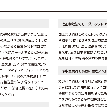
改正物効法でモーダルシフト３
期の連結業績が出揃いました。厳し
国土交通省はこのほどトラックか
賃の底上げや、業務見直しに伴う効
合効率化法計画３件を改正物効法
で少なからぬ企業が増収増益とな
ナミ運輸（本社・富山県高岡市）、
の下落効果が一巡することから「厳
留米市）及び日本貨物鉄道など５
大勢を占めています。こうした中、
九州各地への特積み貨物の共同輸
連携強化」や「資本業務提携」の
ニュースのように「セイノーＨＤと福
準中型免許を高校に徹底／文
急阪神ＨＤの資本業務提携」「トナミ
文部科学省は来年３月から施行さ
。輸送量の伸び悩み、ドライバー
定者に対して周知を図るよう全国
るだけに、業務提携の在り方や効果
警察庁からの周知依頼を受けたも
そうです。
車を運転ができる準中型免許は１
支援の観点から進路指導の場など
通