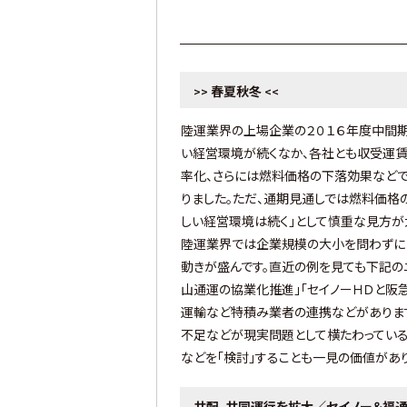
春夏秋冬
>>
<<
陸運業界の上場企業の２０１６年度中間
い経営環境が続くなか、各社とも収受運
率化、さらには燃料価格の下落効果など
りました。ただ、通期見通しでは燃料価格
しい経営環境は続く」として慎重な見方が
陸運業界では企業規模の大小を問わずに「
動きが盛んです。直近の例を見ても下記の
山通運の協業化推進」「セイノーＨＤと阪
運輸など特積み業者の連携などがあります
不足などが現実問題として横たわってい
などを「検討」することも一見の価値があり
共配、共同運行を拡大／セイノー＆福