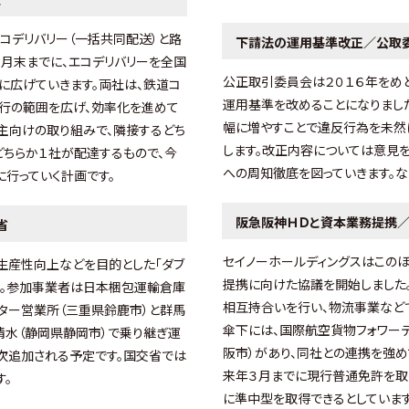
コデリバリー（一括共同配送）と路
下請法の運用基準改正／公取
３月末までに、エコデリバリーを全国
公正取引委員会は２０１６年をめ
に広げていきます。両社は、鉄道コ
運用基準を改めることになりまし
行の範囲を広げ、効率化を進めて
幅に増やすことで違反行為を未然
主向けの取り組みで、隣接するどち
します。改正内容については意見
どちらか１社が配達するもので、今
への周知徹底を図っていきます。
に行っていく計画です。
阪急阪神ＨＤと資本業務提携／
省
セイノーホールディングスはこの
生産性向上などを目的とした「ダブ
提携に向けた協議を開始しました
た。参加事業者は日本梱包運輸倉庫
相互持合いを行い、物流事業など
ンター営業所（三重県鈴鹿市）と群馬
傘下には、国際航空貨物フォワーデ
清水（静岡県静岡市）で乗り継ぎ運
阪市）があり、同社との連携を強め
次追加される予定です。国交省では
来年３月までに現行普通免許を取
す。
に準中型を取得できるとしています