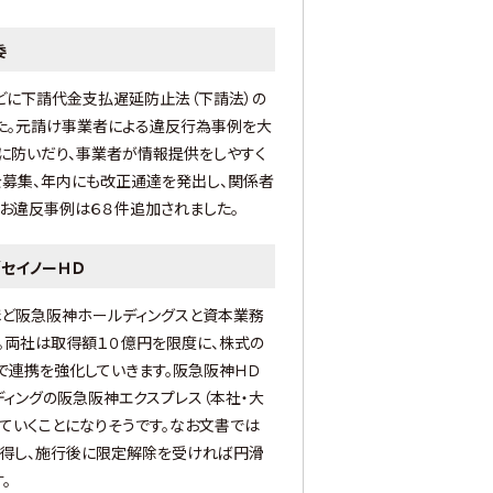
委
どに下請代金支払遅延防止法（下請法）の
た。元請け事業者による違反行為事例を大
に防いだり、事業者が情報提供をしやすく
を募集、年内にも改正通達を発出し、関係者
なお違反事例は６８件追加されました。
セイノーＨＤ
ほど阪急阪神ホールディングスと資本業務
。両社は取得額１０億円を限度に、株式の
で連携を強化していきます。阪急阪神ＨＤ
ィングの阪急阪神エクスプレス（本社・大
ていくことになりそうです。なお文書では
得し、施行後に限定解除を受ければ円滑
。