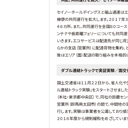
セイノーホールデイングスと福山通運はエ
線便の共同運行を拡大します。２０１７年
４８カ所、また、共同運行を全国８０コース
ンテナや長距離フェリーについても共同運
いきます。エコサービスは配達先が同じ荷
らかの支店（営業所）に配達荷物を集約、
後はエリア（面）配送の取り組みを本格的
ダブル連結トラックで実証実験／国交
国土交通省は１１月２２日から、省人化や
ル連結トラック実験」をスタートさせまし
（本社・東京都中央区）で、同社の鈴鹿セ
営業所（群馬県太田市）の間で、中間地の
行します。実験は事業者を公募しており順
２０１８年度から規制緩和をめざしていま