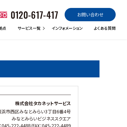
0120-617-417
お問い合わせ
拠点
サービス一覧
インフォメーション
よくある質問
販売
買取
定額リース
リースバック
レンタル
トラックランド販売
バスランド
トレーラーランド
ローンdeスグのり
楽のりパック
あんしん車検パック
トラックランド買取
買取マックス
サブスクdeスグノリ
CASHdeスグノリ
ランドレンタカー
トラックQQサービス
災害QQサービス
はたらくクルマ館
株式会社タカネットサービス
浜市西区みなとみらい3丁目6番4号
みなとみらいビジネススクエア
：045-222-4488/FAX：045-222-4489