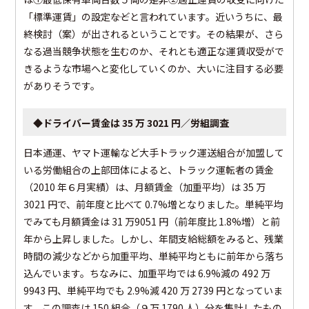
「標準運賃」の設定――などと言われています。近いうちに、最
終検討（案）が出されるということです。その結果が、さら
なる過当競争状態を生むのか、それとも適正な運賃収受がで
きるような市場へと変化していくのか、大いに注目する必要
がありそうです。
◆ドライバー賃金は 35 万 3021 円／労組調査
日本通運、ヤマト運輸など大手トラック運送組合が加盟して
いる労働組合の上部団体によると、トラック運転者の賃金
（2010 年６月実績）は、月額賃金（加重平均）は 35 万
3021 円で、前年度と比べて 0.7%増となりました。単純平均
でみても月額賃金は 31 万9051 円（前年度比 1.8%増）と前
年から上昇しました。しかし、年間支給総額をみると、残業
時間の減少などから加重平均、単純平均ともに前年から落ち
込んでいます。ちなみに、加重平均では 6.9%減の 492 万
9943 円、単純平均でも 2.9%減 420 万 2739 円となっていま
す。この調査は 150 組合（９万 1790 人）分を集計したもの