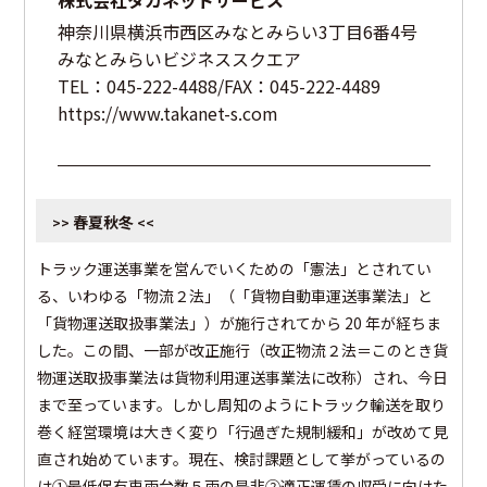
株式会社タカネットサービス
神奈川県横浜市西区みなとみらい3丁目6番4号
みなとみらいビジネススクエア
TEL：045-222-4488/FAX：045-222-4489
https://www.takanet-s.com
春夏秋冬
>>
<<
トラック運送事業を営んでいくための「憲法」とされてい
る、いわゆる「物流２法」（「貨物自動車運送事業法」と
「貨物運送取扱事業法」）が施行されてから 20 年が経ちま
した。この間、一部が改正施行（改正物流２法＝このとき貨
物運送取扱事業法は貨物利用運送事業法に改称）され、今日
まで至っています。しかし周知のようにトラック輸送を取り
巻く経営環境は大きく変り「行過ぎた規制緩和」が改めて見
直され始めています。現在、検討課題として挙がっているの
は①最低保有車両台数５両の是非②適正運賃の収受に向けた