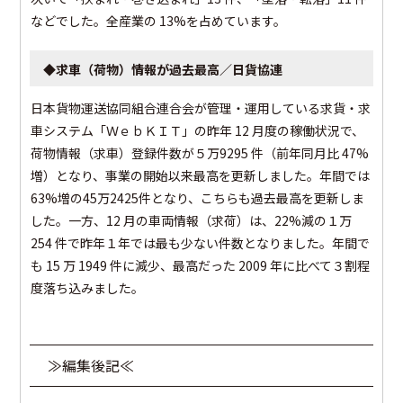
などでした。全産業の 13%を占めています。
◆求車（荷物）情報が過去最高／日貨協連
日本貨物運送協同組合連合会が管理・運用している求貨・求
車システム「ＷｅｂＫＩＴ」の昨年 12 月度の稼働状況で、
荷物情報（求車）登録件数が５万9295 件（前年同月比 47%
増）となり、事業の開始以来最高を更新しました。年間では
63%増の45万2425件となり、こちらも過去最高を更新しま
した。一方、12 月の車両情報（求荷）は、22%減の１万
254 件で昨年１年では最も少ない件数となりました。年間で
も 15 万 1949 件に減少、最高だった 2009 年に比べて３割程
度落ち込みました。
≫編集後記≪