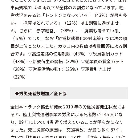
車両規模では50 両以下が全体の８割強となっています。経
営状況をみると「トントンになっている」（43%）が最も多
い。「採算はとれている」（12%）は１割強に過ぎませ
ん。さらに「赤字経営」（38%）、「廃業も考えている」
（５%）でした。なお「経営状態悪化の対応策」では次の項
目が上位となりました。カッコ内の数値は複数回答による割
合です。▽高速道路の使用制限（43%）▽役員報酬カット
（43%）▽新規荷主の開拓（32%）▽従業員の賃金カット
（28%）▽営業活動の強化（25%）▽運賃引き上げ
（22%）
◆労災死者数増加／全ト協
全日本トラック協会が発表 2010 年の労働災害発生状況によ
ると、陸上貨物運送事業の労災による死者数が 145 人とな
り、09 年に比べて４割近く増えていることが明らかになり
ました。死亡災害の原因は「交通事故」が最も多く 87 件、
次いで「挟まれ・巻き込まれ」13 件、「墜落・転落」11 件