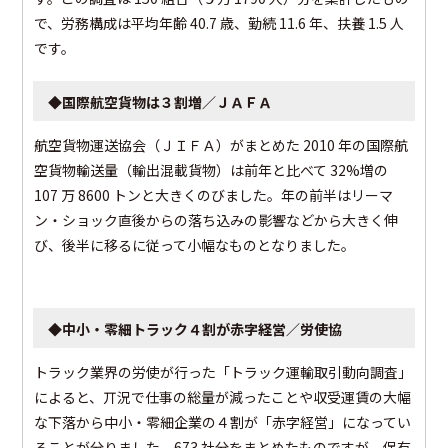
で、労務構成は平均年齢 40.7 歳、勤続 11.6 年、扶養 1.5 人
です。
◆国際航空貨物は３割増／ＪＡＦＡ
航空貨物運送協会（ＪＩＦＡ）がまとめた 2010 年の国際航
空貨物輸送量（輸出混載貨物）は前年と比べて 32%増の
107 万 8600 トンと大きくのびました。年の前半はリーマ
ン・ショック直後からの落ち込みの影響などから大きく伸
び、後半に移るに従って小幅なものとなりました。
◆中小・零細トラック４割が赤字経営／労使協
トラック業界の労使が行った「トラック運輸取引動向調査」
によると、丌況で仕事の総量が減ったことや収受運賃の大幅
な下落から中小・零細企業の４割が「赤字経営」になってい
ることが分りました。673 社分をまとめたものですが、保有