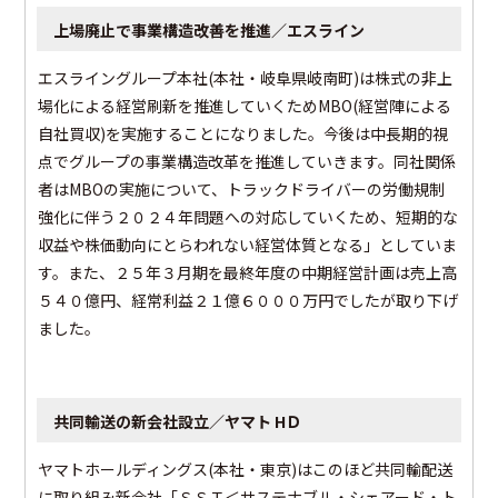
上場廃止で事業構造改善を推進／エスライン
エスライングループ本社(本社・岐阜県岐南町)は株式の非上
場化による経営刷新を推進していくためМBО(経営陣による
自社買収)を実施することになりました。今後は中長期的視
点でグループの事業構造改革を推進していきます。同社関係
者はМBОの実施について、トラックドライバーの労働規制
強化に伴う２０２４年問題への対応していくため、短期的な
収益や株価動向にとらわれない経営体質となる」としていま
す。また、２５年３月期を最終年度の中期経営計画は売上高
５４０億円、経常利益２１億６０００万円でしたが取り下げ
ました。
共同輸送の新会社設立／ヤマト HＤ
ヤマトホールディングス(本社・東京)はこのほど共同輸配送
に取り組み新会社「ＳＳＴ＜サステナブル・シェアード・ト