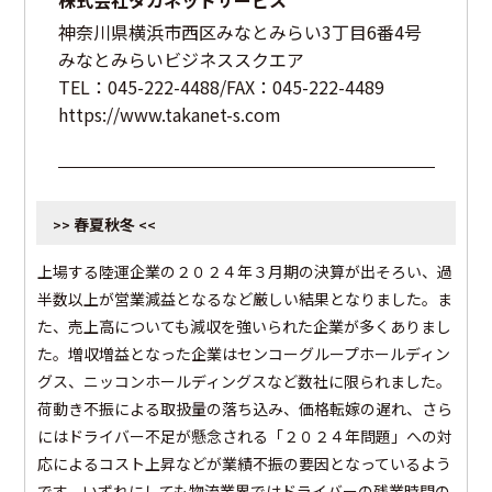
株式会社タカネットサービス
神奈川県横浜市西区みなとみらい3丁目6番4号
みなとみらいビジネススクエア
TEL：045-222-4488/FAX：045-222-4489
https://www.takanet-s.com
春夏秋冬
>>
<<
上場する陸運企業の２０２４年３月期の決算が出そろい、過
半数以上が営業減益となるなど厳しい結果となりました。ま
た、売上高についても減収を強いられた企業が多くありまし
た。増収増益となった企業はセンコーグループホールディン
グス、ニッコンホールディングスなど数社に限られました。
荷動き不振による取扱量の落ち込み、価格転嫁の遅れ、さら
にはドライバー不足が懸念される「２０２４年問題」への対
応によるコスト上昇などが業績不振の要因となっているよう
です。いずれにしても物流業界ではドライバーの残業時間の