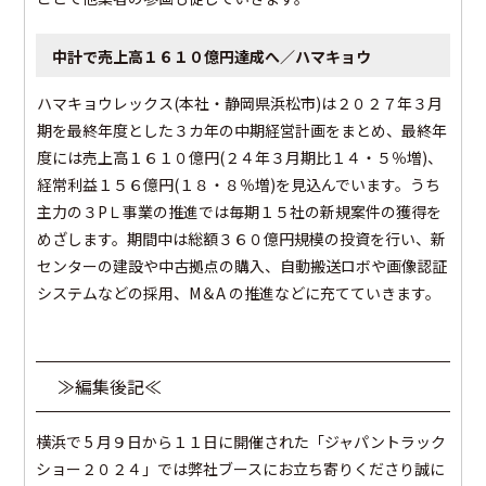
中計で売上高１６１０億円達成へ／ハマキョウ
ハマキョウレックス(本社・静岡県浜松市)は２０２７年３月
期を最終年度とした３カ年の中期経営計画をまとめ、最終年
度には売上高１６１０億円(２４年３月期比１４・５％増)、
経常利益１５６億円(１８・８％増)を見込んでいます。うち
主力の３PＬ事業の推進では毎期１５社の新規案件の獲得を
めざします。期間中は総額３６０億円規模の投資を行い、新
センターの建設や中古拠点の購入、自動搬送ロボや画像認証
システムなどの採用、М＆A の推進などに充てていきます。
≫編集後記≪
横浜で 5 月９日から１１日に開催された「ジャパントラック
ショー２０２４」では弊社ブースにお立ち寄りくださり誠に