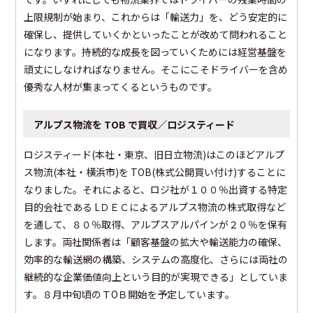
上限規制が始まり、これからは「輸送力」を、どう安定的に
確保し、提供していくかといったことが改めて問われること
になります。持続的な成長を図っていくためには経営基盤を
頑丈にしなければなりません。そこにこそドライバーを含め
優秀な人材が集まってくるというものです。
アルプス物流を TОB で買収／ロジスティード
ロジスティード(本社・東京、旧日立物流)はこのほどアルプ
ス物流(本社・横浜市)を TОB(株式公開買い付け)することに
なりました。それによると、ロジ社が１００％出資する特定
目的会社である LＤＥＣによるアルプス物流の株式取得など
を通して、８０％取得、アルプスアルパインが２０％を保有
します。両社関係者は「顧客基盤の拡大や輸送能力の確保、
効率的な輸送網の構築、システムの高度化、さらには両社の
継続的な企業価値向上という目的が実現できる」としていま
す。８月中旬頃のＴОＢ開始を予定しています。