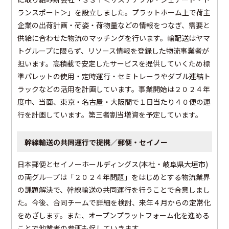
ランスポート＞」を設立しました。プラットホーム上で荷主
企業の出荷計画・荷姿・荷物量などの情報をつなぎ、需要と
供給に合わせた物流のマッチングを行います。輸配送はヤマ
トグループに限らず、リソース情報を登録した物流事業者が
担います。高積載で安定したサービスを提供していくため標
準パレットの使用・定時運行・セミトレーラやダブル連結ト
ラックなどの活用を計画しています。事業開始は２０２４年
度中、当面、東京・名古屋・大阪間で１日当たり４０便の運
行を計画しています。第三者割当増資を予定しています。
幹線輸送の共同運行で提携／郵便・セイノー
日本郵便とセイノーホールディングス(本社・岐阜県大垣市)
の両グループは「２０２４年問題」をはじめとする物流業界
の課題解決で、幹線輸送の共同運行を行うことで合意しまし
た。今後、合同チームで詳細を検討、来年４月からの定常化
をめざします。また、オープンプラットフォーム化を進める
ことで他業者の参画も促していきます。