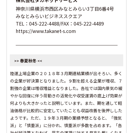
株式会社タカネットサービス
神奈川県横浜市西区みなとみらい3丁目6番4号
みなとみらいビジネススクエア
TEL：045-222-4488/FAX：045-222-4489
https://www.takanet-s.com
春夏秋冬
>>
<<
陸運上場企業の２０１８年３月期連結業績が出そろい、多く
の企業が好決算となりました。９割を超える企業が増収、７
割強の企業は増収増益となりました。各社では国内景気の緩
やかな回復に伴う荷動きの活発化や収受運賃の底上げ効果が
何よりも大きかったと説明しています。また、期を通して軽
油価格が比較的に安定していたことも収益改善を後押しした
ようです。ただ、１９年３月期の業績予想となると、「強気
派」と「慎重派」に分かれ、慎重派が多数を占めます。「各
社が好決算となれば、荷主の運賃に対する見方も厳しくなる