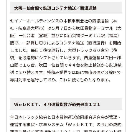
大阪－仙台間で鉄道コンテナ輸送／西濃運輸
セイノーホールディングスの中核事業会社の西濃運輸（本
社・岐阜県大垣市）は５月７日から吹田貨物ターミナル（大
阪）－仙台港（宮城）並びに郡山貨物ターミナル駅（福島）
間で、一部貸し切りによるコンテナ輸送（直行運行）を開始
しました。毎日１往復運行し、大型トラック６０台分（往
復）を段階的にシフトさせていきます。西濃運輸は吹田－郡
山間で１６台、吹田－仙台間で４４台を陸上輸送から鉄道輸
送に切り替えます。特積み業界では既に福山通運が３線区で
専用列車を運行しており、これに続くものとなります。
ＷｅｂＫＩＴ、４月運賃指数が過去最高１２１
全日本トラック協会と日本貨物運送協同組合連合会が管理・
運営する求貨・求車システム「ＷｅｂＫＩＴ」の４月の成約
運賃に基づく運賃指数は「１２１」で、前月比５ポイント減