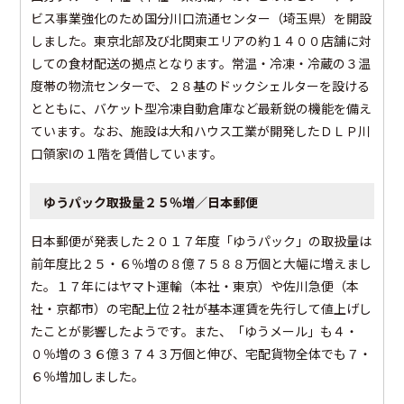
ビス事業強化のため国分川口流通センター（埼玉県）を開設
しました。東京北部及び北関東エリアの約１４００店舗に対
しての食材配送の拠点となります。常温・冷凍・冷蔵の３温
度帯の物流センターで、２８基のドックシェルターを設ける
とともに、バケット型冷凍自動倉庫など最新鋭の機能を備え
ています。なお、施設は大和ハウス工業が開発したＤＬＰ川
口領家Ⅰの１階を賃借しています。
ゆうパック取扱量２５％増／日本郵便
日本郵便が発表した２０１７年度「ゆうパック」の取扱量は
前年度比２５・６％増の８億７５８８万個と大幅に増えまし
た。１７年にはヤマト運輸（本社・東京）や佐川急便（本
社・京都市）の宅配上位２社が基本運賃を先行して値上げし
たことが影響したようです。また、「ゆうメール」も４・
０％増の３６億３７４３万個と伸び、宅配貨物全体でも７・
６％増加しました。