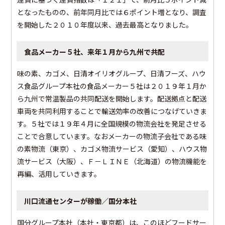
となったものの、前年同月比では６ポイント増となり、調査
を開始した２０１０年度以来、過去最高となりました。
食品メーカー５社、来年１月から九州で共配
味の素、カゴメ、日清オイリオグループ、日清フーズ、ハウ
ス食品グループ本社の食品メーカー５社は２０１９年１月か
ら九州で常温製品の共同配送を開始します。配送拠点と配送
車両を共同利用することで輸送効率の改善につなげていきま
す。５社では１９年４月に全国規模の物流会社を発足させる
ことで合意しています。なおメーカーの物流子会社である味
の素物流（東京）、カゴメ物流サービス（愛知）、ハウス物
流サービス（大阪）、Ｆ－ＬＩＮＥ（北海道）の物流機能を
再編、活用していきます。
川口流通センターが稼働／国分本社
国分グループ本社（本社・東京都）は、このほどフードサー