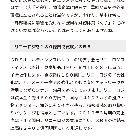
はず」（大手幹部）。物流企業に限らず、業績が景気や外部
環境に左右されることは当然ですが、やはり、基本は常に
「外部環境に影響を受けない強固な財務体質づくり」に心が
けていかねばならないことは言うまでもありませんね。
リコーロジを１８０億円で買収／ＳＢＳ
ＳＢＳホールディングスはリコーの物流子会社リコーロジス
ティクス（本社・東京都品川区）を８月１日をメドに買収、
子会社化します。買収額は１８０億円。リコーロジの子会社
化により、メーカー物流の強化とともに海外ネットワークを
活用しながらシナジー効果を追求していきます。リコーロジ
は資本金４億４８００万円で、国内には１０３カ所の拠点・
物流センター、海外にも５拠点を持ち、精密機械の取り扱い
やパッケージを得意としています。２０１８年３月期の売上
高は７１７億円。リコーロジの買収に伴い、ＳＢＳの連結売
上高は２４００億円規模になる見通しです。