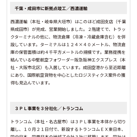
千葉・成田市に新拠点竣工／西濃運輸
西濃運輸（本社・岐阜県大垣市）はこのほど成田支店（千葉
県成田市）が完成、営業開始しました。２階建てで、トラッ
クターミナルの他に、物流倉庫（冷凍・冷蔵倉庫含む）を併
設しています。ターミナルは１２４×４０メートル、物流倉
庫の保管面積は約４千平方メートルの規模です。業務提携を
結んでいる中堅航空フォワーダー阪急阪神エクスプレス（本
社・大阪市北区）も入居しています。成田空港から至近距離
にあり、国際航空貨物を中心としたロジスティクス案件の獲
得も見込んでいます。
３ＰＬ事業を３分社化／トランコム
トランコム（本社・名古屋市）は３ＰＬ事業を本体から切り
離し、１０月２１日付で、新設するトランコムＥＸ東日本、
同中日本、同西日本の地域子会社３社に移管します。同社は