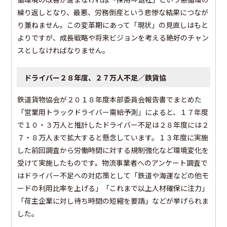
繰り返しとなり、最悪、労務倒産という悲惨な結果につなが
り兼ねません。この変革期にあって「現状」の見直しはもと
よりですが、成長戦略や将来ビジョンを考える絶好のチャン
スとしなければなりません。
ドライバー２８年度、２７万人不足／鉄貨協
鉄道貨物協会が２０１８年度本部委員会報告書でまとめた
「営業用トラックドライバー需給予測」によると、１７年度
で１０・３万人と推計したドライバー不足は２８年度には２
７・８万人まで拡大すると懸念しています。１３年度に実施
した前回調査から労働時間に対する規制強化など環境変化を
受けて実施したものです。物流事業者へのアンケート調査で
はドライバー不足への対応策として「鉄道や海運などの他モ
ードの利用比率を上げる」「これまで以上人材確保に注力」
「荷主企業に対し待ち時間の短縮を要請」などが挙げられま
した。