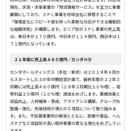
現在、求貨・求車事業の「物流情報サービス」を主力に事業
展開にしており、３ＰＬ事業を地域会社に移管することで
「環境変化にスピード感を持った柔軟な対応ができる機動的
な組織体制」の構築します。エリア別の３ＰＬ事業の売上高
は、東日本が２７０億円、中日本が１１４億円、西日本は１
７１億円となっています。
２１年度に売上高４８０億円／カンダＨＤ
カンダホールディングス（本社・東京）は２０１９年４月か
らスタートした３か年中期経営計画で、最終年度の２２年３
月期には売上高４８０億円（１９年３月期比１０％増）、経
常利益２０億円（１０％増）達成をめざします。業績改善と
収益向上、人材確保・育成、アライアンス構築、グループ内
整備・強化、先端技術の導入の５項目について取り組みま
す。また、不採算事業所の解消とともに、医療や薬品、ヘル
スケアなど収益性の高い既存事業の更なる強化をめざしてい
きます。