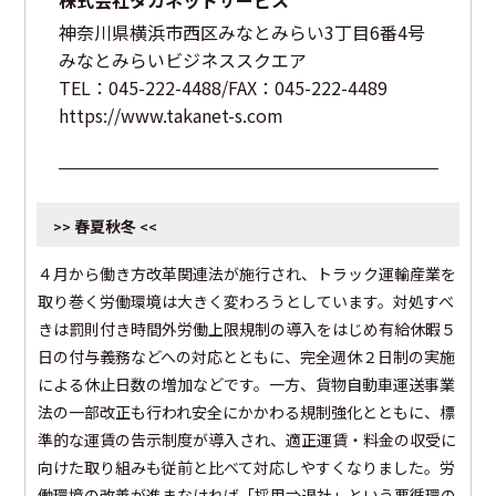
株式会社タカネットサービス
神奈川県横浜市西区みなとみらい3丁目6番4号
みなとみらいビジネススクエア
TEL：045-222-4488/FAX：045-222-4489
https://www.takanet-s.com
春夏秋冬
>>
<<
４月から働き方改革関連法が施行され、トラック運輸産業を
取り巻く労働環境は大きく変わろうとしています。対処すべ
きは罰則付き時間外労働上限規制の導入をはじめ有給休暇５
日の付与義務などへの対応とともに、完全週休２日制の実施
による休止日数の増加などです。一方、貨物自動車運送事業
法の一部改正も行われ安全にかかわる規制強化とともに、標
準的な運賃の告示制度が導入され、適正運賃・料金の収受に
向けた取り組みも従前と比べて対応しやすくなりました。労
働環境の改善が進まなければ「採用⇒退社」という悪循環の