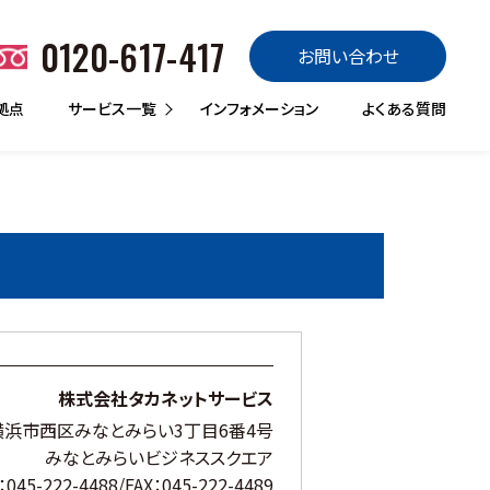
0120-617-417
お問い合わせ
拠点
サービス一覧
インフォメーション
よくある質問
販売
買取
定額リース
リースバック
レンタル
トラックランド販売
バスランド
トレーラーランド
ローンdeスグのり
楽のりパック
あんしん車検パック
トラックランド買取
買取マックス
サブスクdeスグノリ
CASHdeスグノリ
ランドレンタカー
トラックQQサービス
災害QQサービス
はたらくクルマ館
株式会社タカネットサービス
浜市西区みなとみらい3丁目6番4号
みなとみらいビジネススクエア
：045-222-4488/FAX：045-222-4489