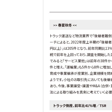
春夏秋冬
>>
<<
トラック運送など物流業界で「後継者難倒
ーチによると、2022年度上半期の「後継
円以上）」は205件となり、前年同期比1
続で前年を上回っており、調査を開始した
でみると「サービス業他」は前年の38件から
件と増え、「運輸業」も5件から8件に増加
育成や事業継承が産業別、企業規模を問
ようです。小社のお取引先においても後継
あり、今後、事業譲受・譲渡やМ&A（合併
法による取り組みを真剣に考えていく必要
トラック倒産、前年比41％増／TSR