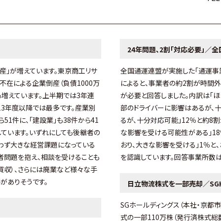
24年問題、2割「対応必要」／
産」が増えています。東京商工リサ
全国通運連盟が実施した「通運事
者不在による企業倒産（負債1000万
によると、事業者の約2割が時間外
3％増えています。上半期では3年連
が必要と回答しました。内訳は「ほ
13年度以降では最多です。産業別
部のドライバーに影響はあるが、十
51件に、「建設業」も38件から41
るが、十分対応可能」12％と約8
しています。いずれにしても後継者の
な影響を受ける可能性がある」18
わず大きな経営課題になっている
おり、大きな影響を受ける」1％と
者問題を抱え、相談を受けることも
を認識しています。回答事業所数は
・買収）、さらには廃業など様々な手
がありそうです。
日立物流株式を一部売却／SG
SGホールディングス（本社・京都
式の一部110万株（発行済株式総