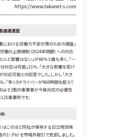
https://www.takanet-s.com
全国通運連盟
業における労働力不足対策のための調査」
労働の上限規制（2024年問題）への対応
とんど影響はない」が46％と最も多く、「一
分対応は可能」21％、「大きな影響を受け
割が対応可能との回答でした。しかし「大き
％、「多くのドライバーが960時間を超えて
、およそ2割の事業者が今後対応の必要性
125事業所です。
HD
市）はこのほど同社が保有する日立物流株
数の1・3％）を市場外取引で売却しました。