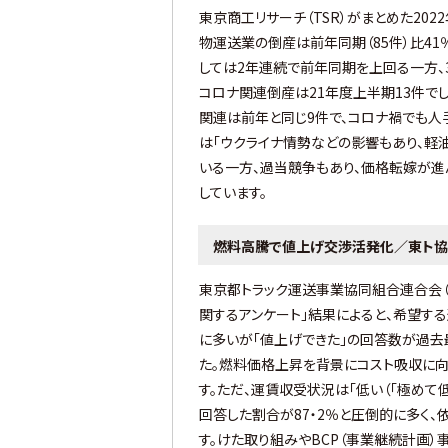
東京商工リサーチ（TSR）がまとめた202
物運送業の倒産は前年同期（85件）比41
しては2年連続で前年同期を上回る一方、3
コロナ関連倒産は21年度上半期13件でし
関連は前年と同じ9件で、コロナ禍でも人
は「ウクライナ情勢などの影響もあり、軽
いる一方、過当競争もあり、価格転嫁が進
しています。
燃料高騰で値上げ交渉活発化／東ト
東京都トラック運送事業協同組合連合会（
関するアンケート」結果によると、希望す
に多いが「値上げできた」の回答数が過去最高
た。燃料価格上昇を背景にコスト吸収に
す。ただ、運賃収受状況は「低い（「極めて低
回答した割合が87・2％と圧倒的に多く
す。けた取り組みやBCP（事業継続計画