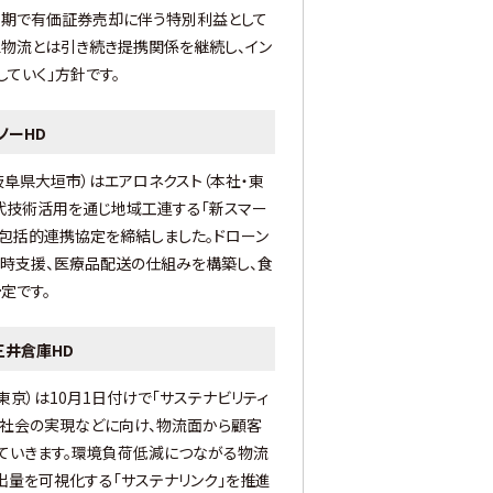
四半期で有価証券売却に伴う特別利益として
日立物流とは引き続き提携関係を継続し、イン
ていく」方針です。
ノーHD
岐阜県大垣市）はエアロネクスト（本社・東
世代技術活用を通じ地域工連する「新スマー
と包括的連携協定を締結しました。ドローン
害時支援、医療品配送の仕組みを構築し、食
定です。
井倉庫HD
東京）は10月1日付けで「サステナビリティ
素社会の実現などに向け、物流面から顧客
ていきます。環境負荷低減につながる物流
出量を可視化する「サステナリンク」を推進