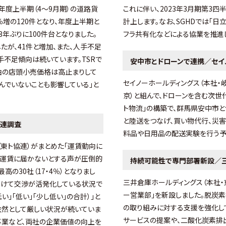
2年度上半期（4～9月期）の道路貨
これに伴い、2023年3月期第3
％増の120件となり、年度上半期と
計上します。なお、SGHDでは「
年ぶりに100件台となりました。
フラ共有化などによる協業を推進し
たが、41件と増加、また、人手不足
手不足傾向は続いています。TSRで
安中市とドローンで連携／セイ
油の店頭小売価格は高止まりして
セイノーホールディングス（本社・
んでいないことも影響している」と
京）と組んで、ドローンを含む次
ト物流」の構築で、群馬県安中市
と陸送をつなげ、買い物代行、災
協連調査
料品や日用品の配送実験を行う予
東ト協連）がまとめた「運賃動向に
る運賃に届かないとする声が圧倒的
持続可能性で専門部署新設／三
の30社（17・4％）となりまし
三井倉庫ホールディングス（本社・
向けて交渉が活発化している状況で
ー営業部」を新設しました。脱炭
い」「低い」「少し低い」の合計）」と
の取り組みに対する支援を強化し
、依然として厳しい状況が続いていま
サービスの提案や、二酸化炭素排
）事業など、両社の企業価値の向上を